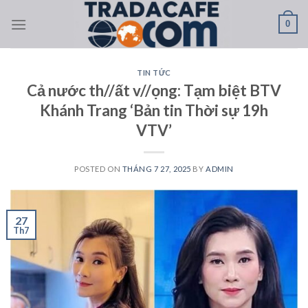
Skip
0
to
content
TIN TỨC
Cả nước th//ất v//ọng: Tạm biệt BTV
Khánh Trang ‘Bản tin Thời sự 19h
VTV’
POSTED ON
THÁNG 7 27, 2025
BY
ADMIN
27
Th7