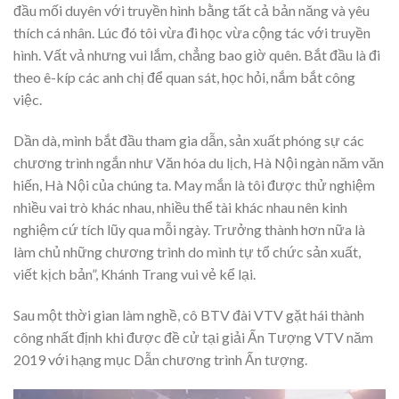
đầu mối duyên với truyền hình bằng tất cả bản năng và yêu
thích cá nhân. Lúc đó tôi vừa đi học vừa cộng tác với truyền
hình. Vất vả nhưng vui lắm, chẳng bao giờ quên. Bắt đầu là đi
theo ê-kíp các anh chị để quan sát, học hỏi, nắm bắt công
việc.
Dần dà, mình bắt đầu tham gia dẫn, sản xuất phóng sự các
chương trình ngắn như Văn hóa du lịch, Hà Nội ngàn năm văn
hiến, Hà Nội của chúng ta. May mắn là tôi được thử nghiệm
nhiều vai trò khác nhau, nhiều thể tài khác nhau nên kinh
nghiệm cứ tích lũy qua mỗi ngày. Trưởng thành hơn nữa là
làm chủ những chương trình do mình tự tổ chức sản xuất,
viết kịch bản”, Khánh Trang vui vẻ kể lại.
Sau một thời gian làm nghề, cô BTV đài VTV gặt hái thành
công nhất định khi được đề cử tại giải Ấn Tượng VTV năm
2019 với hạng mục Dẫn chương trình Ấn tượng.