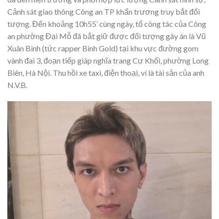
Cảnh sát giao thông Công an TP khẩn trương truy bắt đối
tượng. Đến khoảng 10h55’ cùng ngày, tổ công tác của Công
an phường Đại Mỗ đã bắt giữ được đối tượng gây án là Vũ
Xuân Bình (tức rapper Bình Gold) tại khu vực đường gom
vành đai 3, đoạn tiếp giáp nghĩa trang Cự Khối, phường Long
Biên, Hà Nội. Thu hồi xe taxi, điện thoại, ví là tài sản của anh
N.V.B.