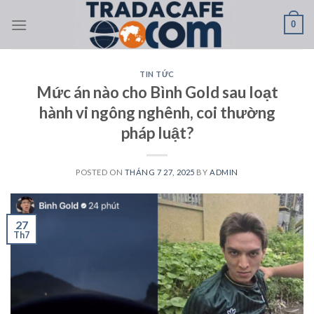
Skip
0
to
content
TIN TỨC
Mức án nào cho Bình Gold sau loạt
hành vi ngông nghênh, coi thường
pháp luật?
POSTED ON
THÁNG 7 27, 2025
BY
ADMIN
27
Th7