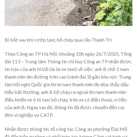
Bị bắt sau khi cướp taxi, bỏ chạy qua cầu Thanh Trì
Theo Công an TP Hà Nội, khoảng 10h ngày 26/7/2025, Tổng
đài 113 – Trung tâm Thông tin chỉ huy Công an TP nhận được
tin báo của anh N.V.B (là lái xe taxi) về việc: anh B chở 1 nam
thanh niên lên đường trên cao (vành đai 3) gần khu vực Trung
tâm hội nghị Quốc gia thì bị nam thanh niên đe dọa, thấy dấu
hiệu bất thường, anh B bỏ chạy ra ngoài thì nam thanh niên
điều khiển xe ô tô taxi bỏ chạy, trên xe có điện thoại, ví tiền
của anh B. Ngay sau đó, thông tin đã được chuyển đến các
đơn vị nghiệp vụ CATP.
Nhận được thông tin, tổ công tác Công an phường Đại Mỗ
đã đến hiện trường và phối hợp lực lượng Cảnh sát hình sự,