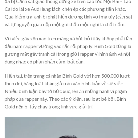
đã bị Cảnh sát giao thông dừng xe trên cao tốc Nội Bài – Lào
Cai do lái xe Audi lạng lách, chèn ép các phương tiện khác.
Qua kiểm tra, anh bị phát hiện dương tính với ma túy (cần sa)
và tự nguyện giao nộp một gói thảo mộc nghi là chất cấm.
Vụ việc gây xôn xao trên mạng xã hội, bởi đây không phải lần
đầu nam rapper vướng vào rắc rối pháp lý. Bình Gold từng là
gương mặt gây tranh cãi trong giới rapper vì hình ảnh và nội
dung nhạc có phần phản cảm, bất cần.
Hiện tại, trên trang cá nhân Bình Gold với hơn 500.000 lượt
theo dõi, hàng loạt khán giả tràn vào bình luận về sự việc.
Nhiều bình luận bày tỏ bức xúc, lên án những hành vi phạm
pháp của rapper này. Theo các ý kiến, sau loạt bê bối, Bình
Gold nên bị tẩy chay trong lĩnh vực giải trí.