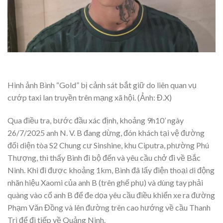
Hình ảnh Bình “Gold” bị cảnh sát bắt giữ do liên quan vụ
cướp taxi lan truyền trên mạng xã hội. (Ảnh: Đ.X)
Qua điều tra, bước đầu xác định, khoảng 9h10’ ngày
26/7/2025 anh N. V. B đang dừng, đón khách tại vệ đường
đối diện tòa S2 Chung cư Sinshine, khu Ciputra, phường Phú
Thượng, thì thấy Bình đi bộ đến và yêu cầu chở đi về Bắc
Ninh. Khi đi được khoảng 1km, Bình đã lấy điện thoại di động
nhãn hiệu Xaomi của anh B (trên ghế phụ) và dùng tay phải
quàng vào cổ anh B để đe dọa yêu cầu điều khiển xe ra đường
Phạm Văn Đồng và lên đường trên cao hướng về cầu Thanh
Trì để đi tiếp về Quảng Ninh.