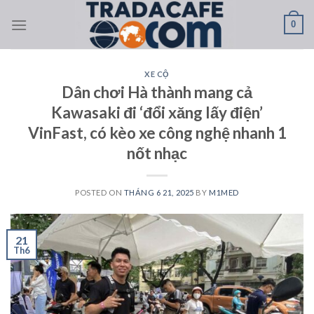
Skip
0
to
content
XE CỘ
Dân chơi Hà thành mang cả
Kawasaki đi ‘đổi xăng lấy điện’
VinFast, có kèo xe công nghệ nhanh 1
nốt nhạc
POSTED ON
THÁNG 6 21, 2025
BY
M1MED
21
Th6