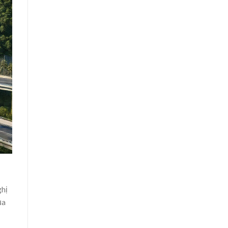
ghị
ủa