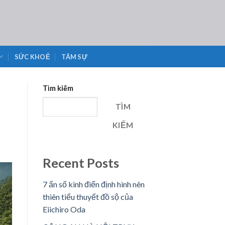
SỨC KHOẺ
TÂM SỰ
Tìm kiếm
TÌM
KIẾM
Recent Posts
7 ẩn số kinh điển định hình nên
thiên tiểu thuyết đồ sộ của
Eiichiro Oda