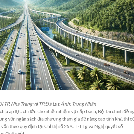
i TP. Nha Trang và TP. Đà Lạt. Ảnh: Trung Nhân
ịu áp lực chi lớn cho nhiều nhiệm vụ cấp bách, Bộ Tài chính đề n
ọng vốn ngân sách địa phương tham gia để nâng cao tính khả thi c
vốn theo quy định tại Chỉ thị số 25/CT-TTg và Nghị quyết số
ụ Quốc hội.