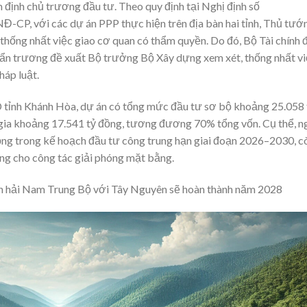
 định chủ trương đầu tư. Theo quy định tại Nghị định số
CP, với các dự án PPP thực hiện trên địa bàn hai tỉnh, Thủ tướ
thống nhất việc giao cơ quan có thẩm quyền. Do đó, Bộ Tài chính 
n trương đề xuất Bộ trưởng Bộ Xây dựng xem xét, thống nhất v
háp luật.
D tỉnh Khánh Hòa, dự án có tổng mức đầu tư sơ bộ khoảng 25.058 
gia khoảng 17.541 tỷ đồng, tương đương 70% tổng vốn. Cụ thể, n
ồng trong kế hoạch đầu tư công trung hạn giai đoạn 2026–2030, c
ng cho công tác giải phóng mặt bằng.
n hải Nam Trung Bộ với Tây Nguyên sẽ hoàn thành năm 2028