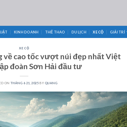
LUẬT
KINH DOANH
THỂ THAO
DU LỊCH
XE CỘ
GIẢI TRÍ
XE CỘ
 về cao tốc vượt núi đẹp nhất Việt
ập đoàn Sơn Hải đầu tư
ED ON
THÁNG 6 21, 2025
BY
QUANG