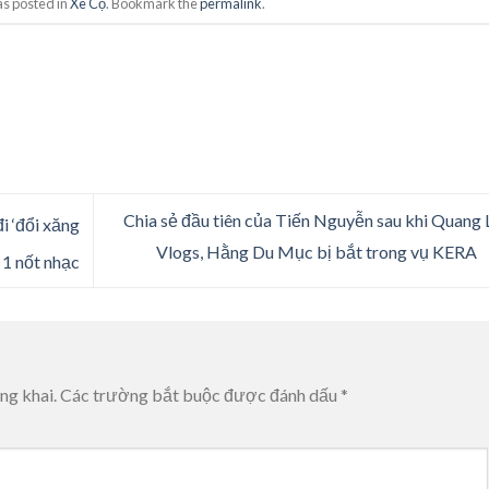
as posted in
Xe Cộ
. Bookmark the
permalink
.
Chia sẻ đầu tiên của Tiến Nguyễn sau khi Quang 
i ‘đổi xăng
Vlogs, Hằng Du Mục bị bắt trong vụ KERA
 1 nốt nhạc
ng khai.
Các trường bắt buộc được đánh dấu
*