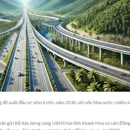
g đề xuất đầu tư sớm trước năm 2030, với vốn Nhà nước chiếm t
g văn gửi Bộ Xây dựng cùng UBND hai tỉnh Khánh Hòa và Lâm Đồn