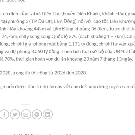
t có điểm đầu tại xã Diên Thọ (huyện Diên Khánh, Khánh Hòa), gia
 tại phường 3 (TP. Đà Lạt, Lâm Đồng), nối với cao tốc Liên Khươn
Khánh Hòa khoảng 44km và Lâm Đồng khoảng 36,8km, được thiết k
– 24,75m, chạy song song Quốc lộ 27C (cách khoảng 1 – 7km). Chi 
ồng, chi phí giải phóng mặt bằng 1.171 tỷ đồng, chi phí tư vấn, qu
 đồng và dự phòng 3.060 tỷ đồng. Theo tính toán sơ bộ của UBND tỉn
là 70%, thời gian hoàn vốn dự án khoảng 23 năm 7 tháng 13 ngày.
2028, trong đó thi công từ 2026 đến 2028.
 muốn được đầu tư dự án này với cam kết xây dựng tuyến cao tố