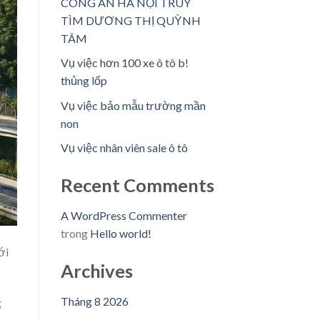
CÔNG AN HÀ NỘI TRUY
TÌM DƯƠNG THỊ QUỲNH
TÂM
Vụ việc hơn 100 xe ô tô b!
thủng lốp
Vụ việc bảo mẫu trường mần
non
Vụ việc nhân viên sale ô tô
Recent Comments
A WordPress Commenter
trong
Hello world!
ới
Archives
Tháng 8 2026
g