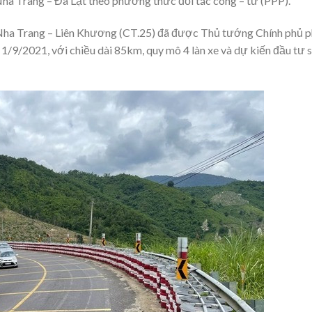
Nha Trang – Đà Lạt theo phương thức đối tác công – tư (PPP).
Nha Trang – Liên Khương (CT.25) đã được Thủ tướng Chính phủ 
/9/2021, với chiều dài 85km, quy mô 4 làn xe và dự kiến đầu tư 