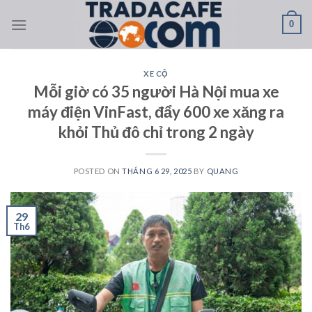
Skip
0
to
content
XE CỘ
Mỗi giờ có 35 người Hà Nội mua xe
máy điện VinFast, đẩy 600 xe xăng ra
khỏi Thủ đô chỉ trong 2 ngày
POSTED ON
THÁNG 6 29, 2025
BY
QUANG
29
Th6