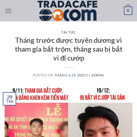
Skip
0
to
content
TIN TỨC
Tháng trước được tuyên dương vì
tham gia bắt trộm, tháng sau bị bắt
vì đi cướp
POSTED ON
THÁNG 6 29, 2025
BY
ADMIN
29
Th6