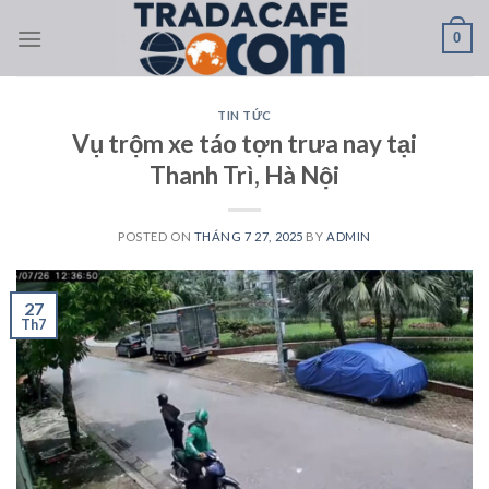
Skip
0
to
content
TIN TỨC
Vụ trộm xe táo tợn trưa nay tại
Thanh Trì, Hà Nội
POSTED ON
THÁNG 7 27, 2025
BY
ADMIN
27
Th7