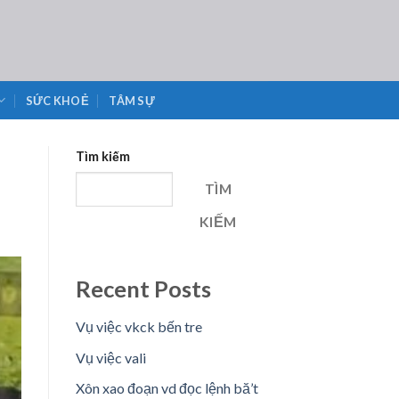
SỨC KHOẺ
TÂM SỰ
Tìm kiếm
TÌM
KIẾM
Recent Posts
Vụ việc vkck bến tre
Vụ việc vali
Xôn xao đoạn vd đọc lệnh bă’t