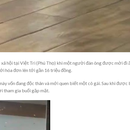
 xã hội tại Việt Trì (Phú Thọ) khi một người đàn ông được mời đi 
ới hóa đơn lên tới gần 16 triệu đồng.
 này vốn đang độc thân và mới quen biết một cô gái. Sau khi được
ời tham gia buổi gặp mặt.