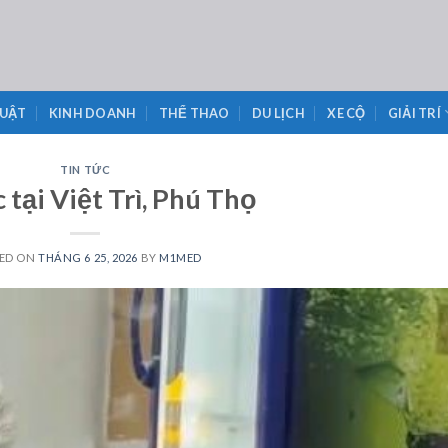
LUẬT
KINH DOANH
THỂ THAO
DU LỊCH
XE CỘ
GIẢI TRÍ
TIN TỨC
 tại Việt Trì, Phú Thọ
ED ON
THÁNG 6 25, 2026
BY
M1MED